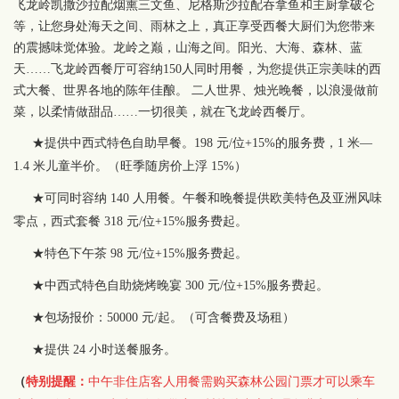
飞龙岭凯撒沙拉配烟熏三文鱼、尼格斯沙拉配吞拿鱼和主厨拿破仑
等，让您身处海天之间、雨林之上，真正享受西餐大厨们为您带来
的震撼味觉体验。
龙岭之巅，山海之间。阳光、大海、森林、蓝
天……飞龙岭西餐厅可容纳150人同时用餐，为您提供正宗美味的西
式大餐、世界各地的陈年佳酿。
二人世界、烛光晚餐，以浪漫做前
菜，以柔情做甜品……一切很美，就在飞龙岭西餐厅。
★提供中西式特色自助早餐。198 元/位+15%的服务费，1 米—
1.4 米儿童半价。（旺季随房价上浮 15%）
★可同时容纳 140 人用餐。午餐和晚餐提供欧美特色及亚洲风味
零点，西式套餐 318 元/位+15%服务费起。
★特色下午茶 98 元/位+15%服务费起。
★中西式特色自助烧烤晚宴 300 元/位+15%服务费起。
★包场报价：50000 元/起。（可含餐费及场租）
★提供 24 小时送餐服务。
（
特别提醒：
中午非住店客人用餐需购买森林公园门票才可以乘车