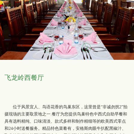
1 / 4
飞龙岭西餐厅
位于风景宜人、鸟语花香的鸟巢东区，这里曾是“非诚勿扰2”拍
摄现场的主要取景地之一.餐厅为您提供鸟巢特色中西式自助早餐和
具有选料精纯、口味清淡、款式多样和制作精细等的欧美西式零点
和24小时送餐服务。精品特色菜肴有，安格斯肉眼牛扒配黑椒汁、