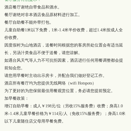
酒店餐厅谢绝自带食品和酒水。
餐厅谢绝对非本酒店食品原材料进行加工。
餐厅自助餐不能外带打包。
儿童自助餐1米以下免费，1米-1.4米半价收费，超过1.4米按成人全
价收费。
因度假村为山地酒店，送餐时间根据您的客房所处位置会有适当延
长，另汤汁类食品不便于送餐，请您谅解。
如遇台风天气等人力不可抗拒因素，酒店进行任何用餐调整都会提
前知会您。
请您用早餐时主动出示房卡，并配合我们做好登记工作。
酒店所有餐厅均为您提供无线网络（wifi Hotspots）
为了更好的为您保留最佳用餐观赏位置，务必请您提前预定。
加早餐政策：
增订自助早餐：成人￥198元/位（另收15%服务费）收费；身高1.0
米-1.4米儿童早餐价格为￥114元/人（免收15%服务费）；身高1.0米
以下儿童随住店父母用早餐免费。